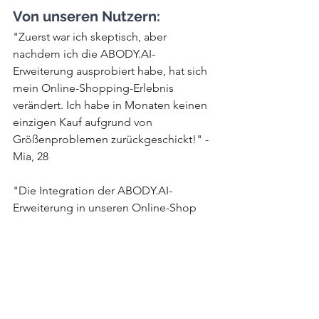
Von unseren Nutzern:
"Zuerst war ich skeptisch, aber 
nachdem ich die ABODY.AI-
Erweiterung ausprobiert habe, hat sich 
mein Online-Shopping-Erlebnis 
verändert. Ich habe in Monaten keinen 
einzigen Kauf aufgrund von 
Größenproblemen zurückgeschickt!" - 
Mia, 28
"Die Integration der ABODY.AI-
Erweiterung in unseren Online-Shop 
war ein Wendepunkt. Unsere 
Rücksendequoten sind gesunken, und 
die Kundenzufriedenheit steigt." - 
Daniel, E-Commerce-Unternehmer
Fazit: 