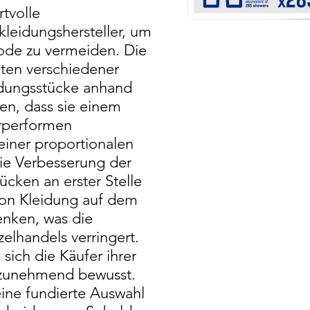
tvolle
kleidungshersteller, um
ode zu vermeiden. Die
ten verschiedener
idungsstücke anhand
en, dass sie einem
rperformen
einer proportionalen
Die Verbesserung der
cken an erster Stelle
von Kleidung auf dem
enken, was die
elhandels verringert.
sich die Käufer ihrer
e zunehmend bewusst.
eine fundierte Auswahl