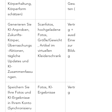
Körperhaltung, 
Gesundheitsda
Körperform 
ten (Art. 9(2)(a))
schätzen)
Generieren Sie 
Scanfotos, 
Vertragserfüllun
KI-Anproben, 
hochgeladene 
g + 
Zukunfts-
Fotos, 
ausdrückliche 
Körper, 
Größe/Gewicht
Einwilligung 
Überraschungs
, Artikel im 
zur 
-Aktionen, 
virtuellen 
Bildverarbeitun
tägliche 
Kleiderschrank
g
Updates und 
KI-
Zusammenfassu
ngen.
Speichern Sie 
Fotos, KI-
Vertragserfüllun
Ihre Fotos und 
Ergebnisse
g
KI-Ergebnisse 
in Ihrem Konto 
(Synchronisieru