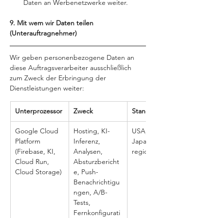
Daten an Werbenetzwerke weiter.
9. Mit wem wir Daten teilen 
(Unterauftragnehmer)
Wir geben personenbezogene Daten an 
diese Auftragsverarbeiter ausschließlich 
zum Zweck der Erbringung der 
Dienstleistungen weiter:
Unterprozessor
Zweck
Standort
Google Cloud 
Hosting, KI-
USA, EU, 
Platform 
Inferenz, 
Japan, 
(Firebase, KI, 
Analysen, 
regionale
Cloud Run, 
Absturzbericht
Cloud Storage)
e, Push-
Benachrichtigu
ngen, A/B-
Tests, 
Fernkonfigurati