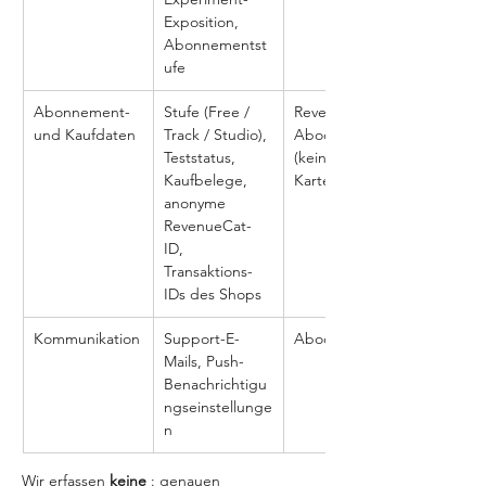
Exposition, 
Abonnementst
ufe
Abonnement- 
Stufe (Free / 
RevenueCat + 
und Kaufdaten
Track / Studio), 
Abody-Server 
Teststatus, 
(keine 
Kaufbelege, 
Kartendaten)
anonyme 
RevenueCat-
ID, 
Transaktions-
IDs des Shops
Kommunikation
Support-E-
Abody-Server
Mails, Push-
Benachrichtigu
ngseinstellunge
n
Wir erfassen 
keine 
: genauen 