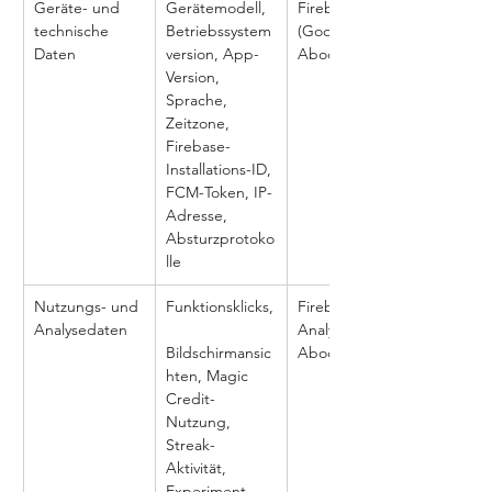
Geräte- und 
Gerätemodell, 
Firebase 
technische 
Betriebssystem
(Google) + 
Daten
version, App-
Abody-Server
Version, 
Sprache, 
Zeitzone, 
Firebase-
Installations-ID, 
FCM-Token, IP-
Adresse, 
Absturzprotoko
lle
Nutzungs- und 
Funktionsklicks,
Firebase 
Analysedaten
Analytics + 
Bildschirmansic
Abody-Server
hten, Magic 
Credit-
Nutzung, 
Streak-
Aktivität, 
Experiment-