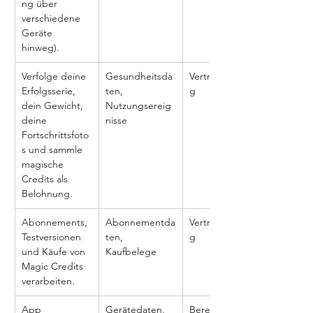
ng über 
verschiedene 
Geräte 
hinweg).
Verfolge deine 
Gesundheitsda
Vertragserfüllun
Erfolgsserie, 
ten, 
g
dein Gewicht, 
Nutzungsereig
deine 
nisse
Fortschrittsfoto
s und sammle 
magische 
Credits als 
Belohnung.
Abonnements, 
Abonnementda
Vertragserfüllun
Testversionen 
ten, 
g
und Käufe von 
Kaufbelege
Magic Credits 
verarbeiten.
App 
Gerätedaten, 
Berechtigtes 