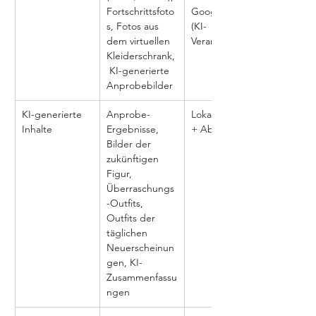
Fortschrittsfoto
Google Cloud 
s, Fotos aus 
(KI-
dem virtuellen 
Verarbeitung)
Kleiderschrank,
 KI-generierte 
Anprobebilder
KI-generierte 
Anprobe-
Lokales Gerät 
Inhalte
Ergebnisse, 
+ Abody-Server
Bilder der 
zukünftigen 
Figur, 
Überraschungs
-Outfits, 
Outfits der 
täglichen 
Neuerscheinun
gen, KI-
Zusammenfassu
ngen