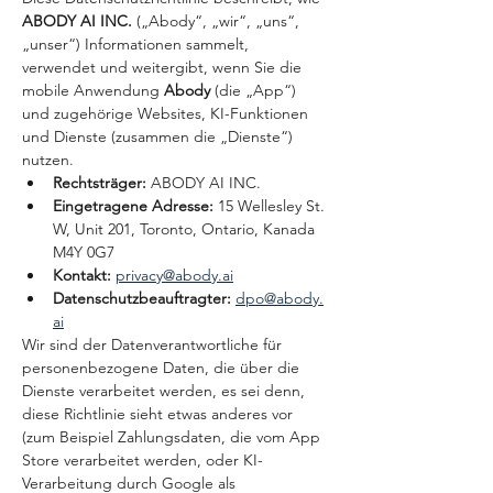
ABODY AI INC. 
(„Abody“, „wir“, „uns“, 
„unser“) Informationen sammelt, 
verwendet und weitergibt, wenn Sie die 
mobile Anwendung 
Abody 
(die „App“) 
und zugehörige Websites, KI-Funktionen 
und Dienste (zusammen die „Dienste“) 
nutzen.
Rechtsträger: 
ABODY AI INC.
Eingetragene Adresse: 
15 Wellesley St. 
W, Unit 201, Toronto, Ontario, Kanada 
M4Y 0G7
Kontakt:
privacy@abody.ai
Datenschutzbeauftragter:
dpo@abody.
ai
Wir sind der Datenverantwortliche für 
personenbezogene Daten, die über die 
Dienste verarbeitet werden, es sei denn, 
diese Richtlinie sieht etwas anderes vor 
(zum Beispiel Zahlungsdaten, die vom App 
Store verarbeitet werden, oder KI-
Verarbeitung durch Google als 