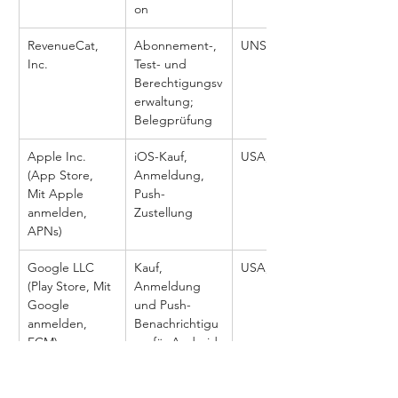
on
RevenueCat, 
Abonnement-, 
UNS
Inc.
Test- und 
Berechtigungsv
erwaltung; 
Belegprüfung
Apple Inc. 
iOS-Kauf, 
USA, regional
(App Store, 
Anmeldung, 
Mit Apple 
Push-
anmelden, 
Zustellung
APNs)
Google LLC 
Kauf, 
USA, regional
(Play Store, Mit 
Anmeldung 
Google 
und Push-
anmelden, 
Benachrichtigu
FCM)
ng für Android
Meta 
Nur optionale 
UNS
Platforms, Inc. 
Anmeldung 