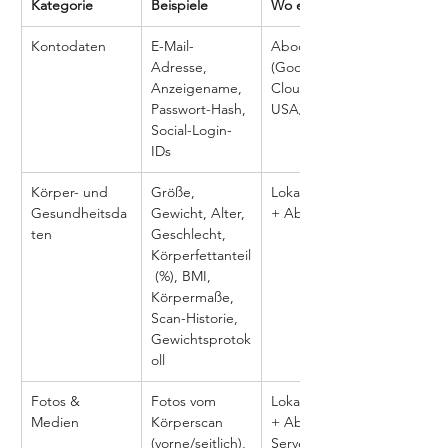
Kategorie
Beispiele
Wo es lebt
Kontodaten
E-Mail-
Abody-Server 
Adresse, 
(Google 
Anzeigename, 
Cloud, 
Passwort-Hash, 
USA/Kanada)
Social-Login-
IDs
Körper- und 
Größe, 
Lokales Gerät 
Gesundheitsda
Gewicht, Alter, 
+ Abody-Server
ten
Geschlecht, 
Körperfettanteil
 (%), BMI, 
Körpermaße, 
Scan-Historie, 
Gewichtsprotok
oll
Fotos & 
Fotos vom 
Lokales Gerät 
Medien
Körperscan 
+ Abody-
(vorne/seitlich), 
Server + 