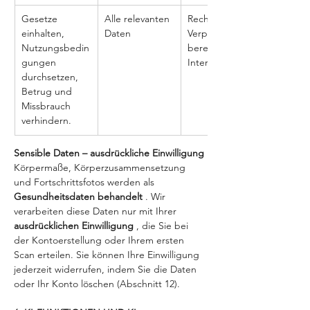
Gesetze 
Alle relevanten 
Rechtliche 
einhalten, 
Daten
Verpflichtung / 
Nutzungsbedin
berechtigtes 
gungen 
Interesse
durchsetzen, 
Betrug und 
Missbrauch 
verhindern.
Sensible Daten – ausdrückliche Einwilligung
Körpermaße, Körperzusammensetzung 
und Fortschrittsfotos werden als 
Gesundheitsdaten behandelt 
. Wir 
verarbeiten diese Daten nur mit Ihrer 
ausdrücklichen Einwilligung 
, die Sie bei 
der Kontoerstellung oder Ihrem ersten 
Scan erteilen. Sie können Ihre Einwilligung 
jederzeit widerrufen, indem Sie die Daten 
oder Ihr Konto löschen (Abschnitt 12).