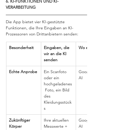
6. KI-FUNKTIONEN UND KI-
VERARBEITUNG
Die App bietet vier KI-gestützte 
Funktionen, die Ihre Eingaben an KI-
Prozessoren von Drittanbietern senden:
Besonderheit
Eingaben, die 
Wo es verläuft
wir an die KI 
senden
Echte Anprobe
Ein Scanfoto 
Google Cloud 
oder ein 
AI
hochgeladenes
 Foto, ein Bild 
des 
Kleidungsstück
s
Zukünftiger 
Ihre aktuellen 
Google Cloud 
Körper
Messwerte + 
AI