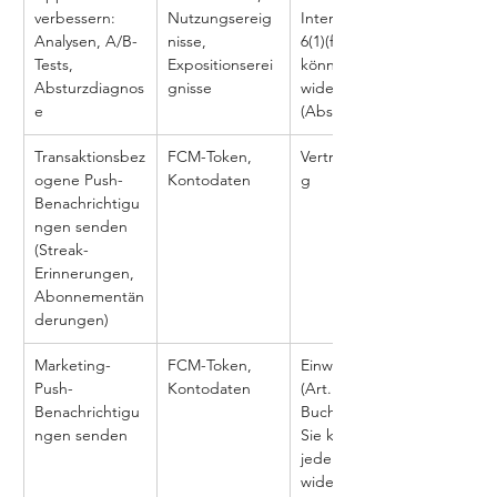
verbessern: 
Nutzungsereig
Interesse (Art. 
Analysen, A/B-
nisse, 
6(1)(f)) - Sie 
Tests, 
Expositionserei
können 
Absturzdiagnos
gnisse
widersprechen 
e
(Abschnitt 12)
Transaktionsbez
FCM-Token, 
Vertragserfüllun
ogene Push-
Kontodaten
g
Benachrichtigu
ngen senden 
(Streak-
Erinnerungen, 
Abonnementän
derungen)
Marketing-
FCM-Token, 
Einwilligung 
Push-
Kontodaten
(Art. 6 Abs. 1 
Benachrichtigu
Buchst. a)) – 
ngen senden
Sie können 
jederzeit 
widersprechen