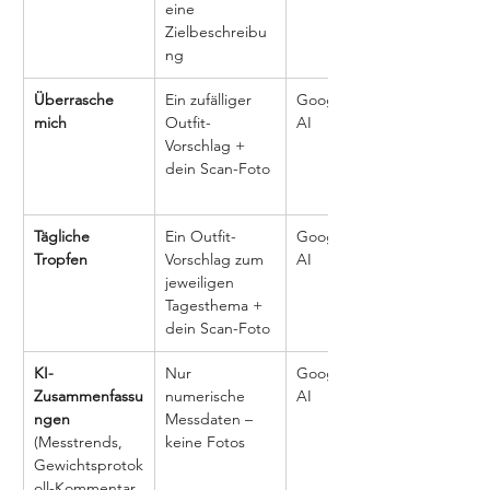
eine 
Zielbeschreibu
ng
Überrasche 
Ein zufälliger 
Google Cloud 
mich
Outfit-
AI
Vorschlag + 
dein Scan-Foto
Tägliche 
Ein Outfit-
Google Cloud 
Tropfen
Vorschlag zum 
AI
jeweiligen 
Tagesthema + 
dein Scan-Foto
KI-
Nur 
Google Cloud 
Zusammenfassu
numerische 
AI
ngen 
Messdaten – 
(Messtrends, 
keine Fotos
Gewichtsprotok
oll-Kommentar, 