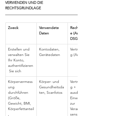
VERWENDEN UND DIE 
RECHTSGRUNDLAGE
Zweck
Verwendete 
Rechtsgrundlag
Daten
e (Art. 6 
DSGVO)
Erstellen und 
Kontodaten, 
Vertragserfüllun
verwalten Sie 
Gerätedaten
g (Art. 6(1)(b))
Ihr Konto, 
authentifizieren
 Sie sich
Körpervermess
Körper- und 
Vertragserfüllun
ung 
Gesundheitsda
g + 
durchführen 
ten, Scanfotos
ausdrückliche 
(Größe, 
Einwilligung 
Gewicht, BMI, 
zur 
Körperfettanteil
Verarbeitung 
, 
sensibler 